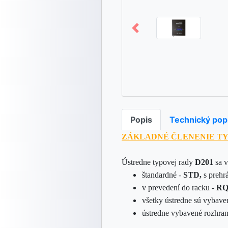
Popis
Technický pop
ZÁKLADNÉ ČLENENIE TY
Ústredne typovej rady
D201
sa 
štandardné -
STD,
s preh
v prevedení do racku -
R
všetky ústredne sú vybave
ústredne vybavené rozhr