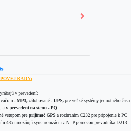
is
POVEJ RADY:
vyrábajú v prevedení
:
rávačom -
MP3,
zálohované -
UPS,
pre veľké systémy jednotného času
Q
, a
v prevedení na stenu
- PQ
né vstupom pre
prijímač GPS
a rozhraním C232 pre pripojenie k PC
aním 485 umožňujú synchronizáciu z NTP pomocou prevodníka D213