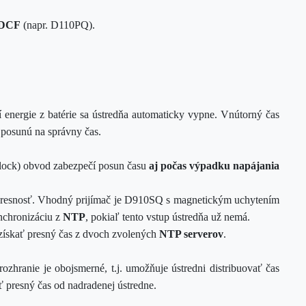
DCF
(napr. D110PQ).
í energie z batérie sa ústredňa automaticky vypne. Vnútorný čas
 posunú na správny čas.
ock) obvod zabezpečí posun času
aj počas výpadku napájania
ú presnosť. Vhodný prijímač je D910SQ s magnetickým uchytením
nchronizáciu z
NTP
, pokiaľ tento vstup ústredňa už nemá.
ískať presný čas z dvoch zvolených
NTP serverov
.
rozhranie je obojsmerné, t.j. umožňuje ústredni distribuovať čas
 presný čas od nadradenej ústredne.