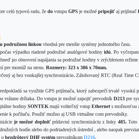
e celú typovú radu, že
do
vstupu
GPS
je možné
pripojiť
aj prijímač
S
u podružnou linkou
vhodná pre menšie systémy jednotného času.
j. počas výpadku riadené podružné analógové hodiny
idú
. Po vyčerpan
i a hneď po obnovení napájania sa podružné hodiny v zrýchlenom režime
í pre montáž na stenu.
Rozmery:
323 x 386 x 70mm
.
čený aj bez vonkajšej synchronizácie
.
Zálohovaný RTC (Real Time Cl
redpokladá sa využitie GPS prijímača, ktorý zabezpečí trvalé vysok
u vrátane držiaka.
Do vstupu je možné zapojiť prevodník
D
213
pre sy
gitálne hodiny
SONTEK
majú voliteľný vstup
Ethernet
s možnosťou z
enie k počítaču. Použiť možno aj USB virtuálne com prevodníky.
nizácie
je možné doplniť
prídavnú synchronizáciu z linky
485.
Toto 
družných hodín alebo do podriadených ústrední , alebo naopak prevziať
ť o
bezdrôtový DHF systém
prevodníkom
D216
.