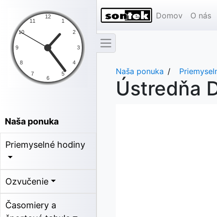
Domov
O nás
Naša ponuka
Priemysel
Ústredňa 
Naša ponuka
Priemyselné hodiny
Ozvučenie
Časomiery a