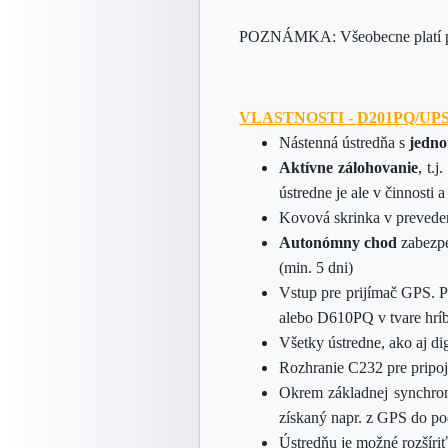
POZNÁMKA: Všeobecne platí pr
VLASTNOSTI - D201PQ/UP
Nástenná ústredňa s
jedno
Aktívne zálohovanie
, t.
ústredne je ale v činnost
Kovová skrinka v preveden
Autonómny chod
zabezpe
(min. 5 dni)
Vstup pre prijímač GPS. P
alebo D610PQ v tvare hríb
Všetky ústredne, ako aj di
Rozhranie C232 pre pripoj
Okrem základnej synchro
získaný napr. z GPS do po
Ústredňu je možné rozšíri