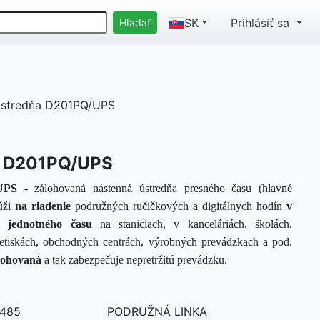
SK
Prihlásiť sa
stredňa D201PQ/UPS
a D201PQ/UPS
UPS
- zálohovaná nástenná ústredňa presného času (hlavné
úži
na riadenie
podružných ručičkových a digitálnych hodín
v
h jednotného času
na staniciach, v kanceláriách, školách,
letiskách, obchodných centrách, výrobných prevádzkach a pod.
lohovaná
a tak zabezpečuje nepretržitú prevádzku.
485
PODRUŽNÁ LINKA