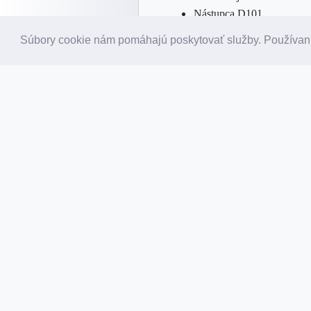
Nástupca D101
Súbory cookie nám pomáhajú poskytovať služby. Používaní
MINIMÁLNA KONFIGURÁCI
Jedna podružná polarizov
Nástenné prevedenie
Sieťový zdroj dimenzovan
Aktívne zálohovanie 24V
MOŽNOSTI KONFIGURÁTOR
Konfigurátor umožňuje modifikác
ROZHRANIE C485:
NIE
– Rozhranie nie je pou
ÁNO
– Rozhranie 485 je p
umožní prevziať čas od na
PODRUŽNÁ LINKA