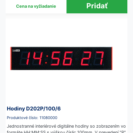
Cena na vyžiadanie
Hodiny D202P/100/6
Produktové číslo: 11080000
Jednostranné interiérové digitálne hodiny so zobrazením vo
formáte HH:MM:SS s výškou číslic 100mm. V prevedení "P"