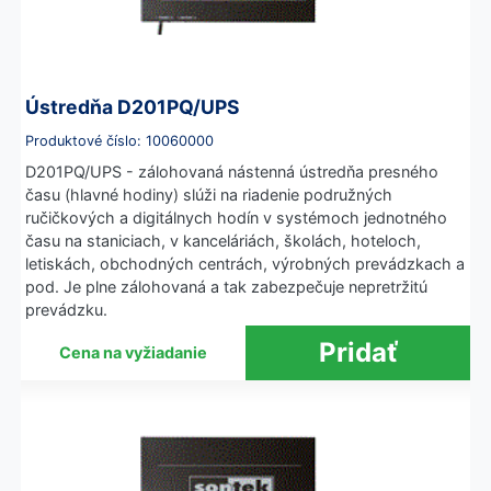
Ústredňa D201PQ/UPS
Produktové číslo: 10060000
D201PQ/UPS - zálohovaná nástenná ústredňa presného
času (hlavné hodiny) slúži na riadenie podružných
ručičkových a digitálnych hodín v systémoch jednotného
času na staniciach, v kanceláriách, školách, hoteloch,
letiskách, obchodných centrách, výrobných prevádzkach a
pod. Je plne zálohovaná a tak zabezpečuje nepretržitú
prevádzku.
Cena na vyžiadanie