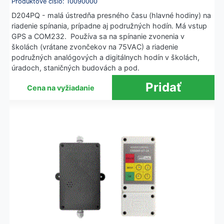
Produktové číslo: 10090000
D204PQ - malá ústredňa presného času (hlavné hodiny) na
riadenie spínania, prípadne aj podružných hodín. Má vstup
GPS a COM232. Používa sa na spínanie zvonenia v
školách (vrátane zvončekov na 75VAC) a riadenie
podružných analógových a digitálnych hodín v školách,
úradoch, staničných budovách a pod.
Cena na vyžiadanie