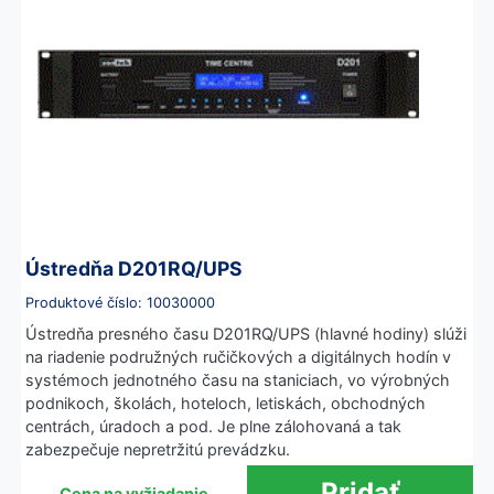
Ústredňa D201RQ/UPS
Produktové číslo: 10030000
Ústredňa presného času D201RQ/UPS (hlavné hodiny) slúži
na riadenie podružných ručičkových a digitálnych hodín v
systémoch jednotného času na staniciach, vo výrobných
podnikoch, školách, hoteloch, letiskách, obchodných
centrách, úradoch a pod. Je plne zálohovaná a tak
zabezpečuje nepretržitú prevádzku.
Cena na vyžiadanie