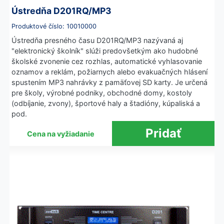
Ústredňa D201RQ/MP3
Produktové číslo: 10010000
Ústredňa presného času D201RQ/MP3 nazývaná aj
"elektronický školník" slúži predovšetkým ako hudobné
školské zvonenie cez rozhlas, automatické vyhlasovanie
oznamov a reklám, požiarnych alebo evakuačných hlásení
spustením MP3 nahrávky z pamäťovej SD karty. Je určená
pre školy, výrobné podniky, obchodné domy, kostoly
(odbíjanie, zvony), športové haly a štadióny, kúpaliská a
pod.
Cena na vyžiadanie