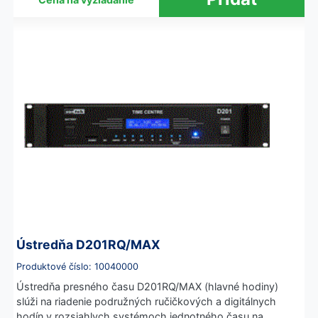
Ústredňa D201RQ/MAX
Produktové číslo: 10040000
Ústredňa presného času D201RQ/MAX (hlavné hodiny)
slúži na riadenie podružných ručičkových a digitálnych
hodín v rozsiahlych systémoch jednotného času na