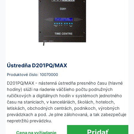
Ústredňa D201PQ/MAX
Produktové číslo: 10070000
D201PQ/MAX - nástenná ústredňa presného času (hlavné
hodiny) slúži na riadenie väčšieho počtu podružných
ručičkových a digitálnych hodín v systémoch jednotného
času na staniciach, v kanceláriách, školách, hoteloch,
letiskách, obchodných centrách, podnikoch, výrobných
prevádzkach a pod. Je plne zálohovaná, a tak zabezpečuje
nepretržitú prevádzku.
Cena na vyžiadanie