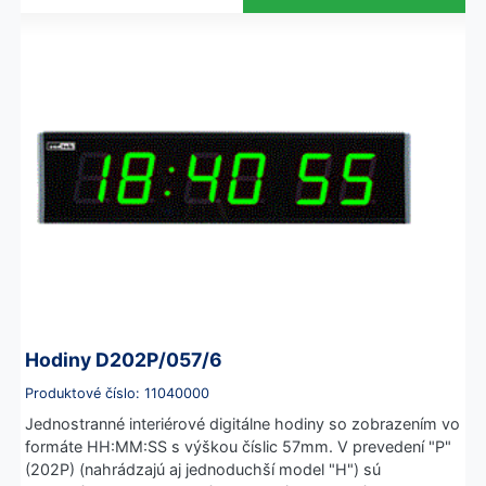
Hodiny D202P/057/6
Produktové číslo: 11040000
Jednostranné interiérové digitálne hodiny so zobrazením vo
formáte HH:MM:SS s výškou číslic 57mm. V prevedení "P"
(202P) (nahrádzajú aj jednoduchší model "H") sú