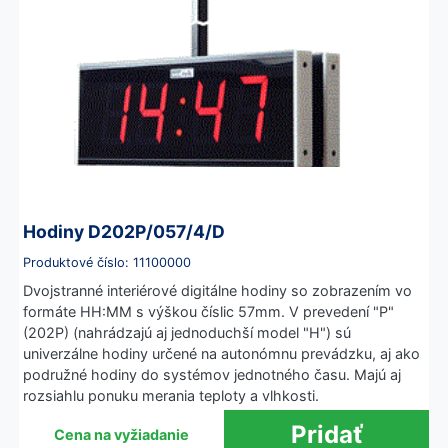
Hodiny D202P/057/4/D
Produktové číslo: 11100000
Dvojstranné interiérové digitálne hodiny so zobrazením vo
formáte HH:MM s výškou číslic 57mm. V prevedení "P"
(202P) (nahrádzajú aj jednoduchší model "H") sú
univerzálne hodiny určené na autonómnu prevádzku, aj ako
podružné hodiny do systémov jednotného času. Majú aj
rozsiahlu ponuku merania teploty a vlhkosti.
Cena na vyžiadanie