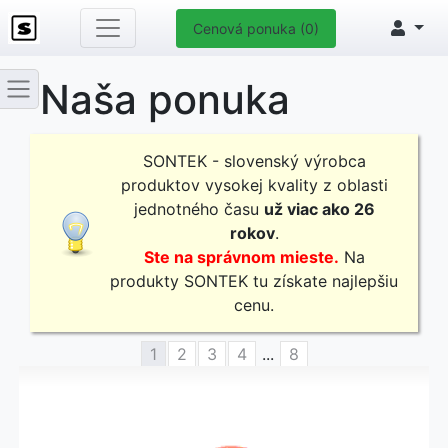
Cenová ponuka (0)
Naša ponuka
SONTEK - slovenský výrobca
produktov vysokej kvality z oblasti
jednotného času
už viac ako 26
rokov
.
Ste na správnom mieste.
Na
produkty SONTEK tu získate najlepšiu
cenu.
1
2
3
4
...
8