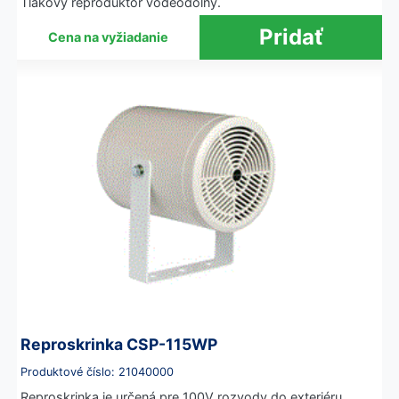
Tlakový reproduktor vodeodolný.
Cena na vyžiadanie
Reproskrinka CSP-115WP
Produktové číslo: 21040000
Reproskrinka je určená pre 100V rozvody do exteriéru.