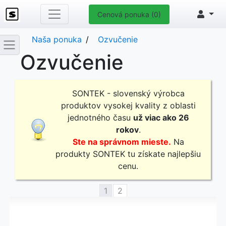
Cenová ponuka (0)
Naša ponuka
Ozvučenie
Ozvučenie
SONTEK - slovenský výrobca
produktov vysokej kvality z oblasti
jednotného času
už viac ako 26
rokov
.
Ste na správnom mieste.
Na
produkty SONTEK tu získate najlepšiu
cenu.
1
2