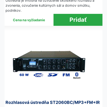
Ústredňa je vhodná na ozvučenie školského rozhlasu a
zvonenia, ozvučenie kultúrnych sál a domov smútku,
podnikov.
Cena na vyžiadanie
Rozhlasová ústredňa ST2060BC/MP3+FM+IR