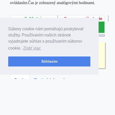
ovládaním.Čas je zobrazený analógovými hodinami.
5-10 dní
Cena na vyžiadanie
Súbory cookie nám pomáhajú poskytovať
služby. Používaním našich stránok
Produktové číslo 15270000
vyjadrujete súhlas s používaním súborov
cookie.
Zistiť viac
Potrebujete poradiť? Sme online.
Napíšte nám správu na
facebooku
Súhlasím
Popis
Technický popis
Športová tabuľa CLASSIC s rozmermi 150x50x5cm.
Zobrazuje:
Skóre 0 - 19
Veľkosť číslic 27cm