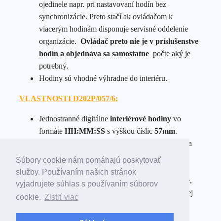
ojedinele napr. pri nastavovaní hodín bez
synchronizácie. Preto stačí ak ovládačom k
viacerým hodinám disponuje servisné oddelenie
organizácie.
Ovládač preto nie je v príslušenstve
hodín a objednáva
sa
samostatne
počte aký je
potrebný.
Hodiny sú vhodné výhradne do interiéru.
VLASTNOSTI D202P/057/6:
Jednostranné digitálne
interiérové
hodiny
vo
formáte
HH:MM:SS
s výškou číslic
57mm
.
Kovová skrinka doplnená transparentným plexi a
farebnými bočnicami.
Rozmery:
405 x 100 x
Súbory cookie nám pomáhajú poskytovať
65mm
služby. Používaním našich stránok
Autonómny chod
bez vonkajšej synchronizácie,
vyjadrujete súhlas s používaním súborov
resp. synchronizovaný hranou impulzu podružnej
cookie.
Zistiť viac
linky.
Ak je použitá ústredňa presného času
SONTEK
, tak sa nastaví
čas aj dátum