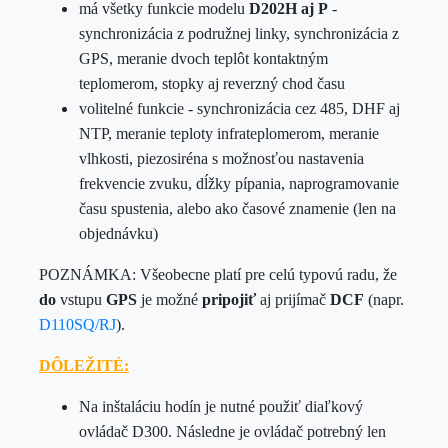
má všetky funkcie modelu
D202H aj P
-
synchronizácia z podružnej linky, synchronizácia z
GPS, meranie dvoch teplôt kontaktným
teplomerom, stopky aj reverzný chod času
volitelné funkcie - synchronizácia cez 485, DHF aj
NTP, meranie teploty infrateplomerom, meranie
vlhkosti, piezosiréna s možnosťou nastavenia
frekvencie zvuku, dĺžky pípania, naprogramovanie
času spustenia, alebo ako časové znamenie (len na
objednávku)
POZNÁMKA: Všeobecne platí pre celú typovú radu, že
do
vstupu
GPS
je možné
pripojiť
aj prijímač
DCF
(napr.
D110SQ/RJ
).
DÔLEŽITÉ:
Na inštaláciu hodín je nutné použiť diaľkový
ovládač D300. Následne je ovládač potrebný len