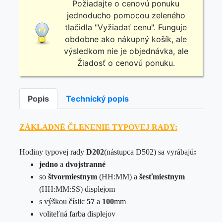
Požiadajte o cenovú ponuku
jednoducho pomocou zeleného
tlačidla "Vyžiadať cenu". Funguje
obdobne ako nákupný košík, ale
výsledkom nie je objednávka, ale
Žiadosť o cenovú ponuku.
Popis
Technický popis
ZÁKLADNÉ ČLENENIE TYPOVEJ RADY:
Hodiny typovej rady
D202
(nástupca D502)
sa vyrábajú
:
jedno
a
dvojstranné
so
štvormiestnym
(HH:MM)
a
šesťmiestnym
(HH:MM:SS)
displejom
s výškou číslic
57
a
100
mm
voliteľná farba displejov