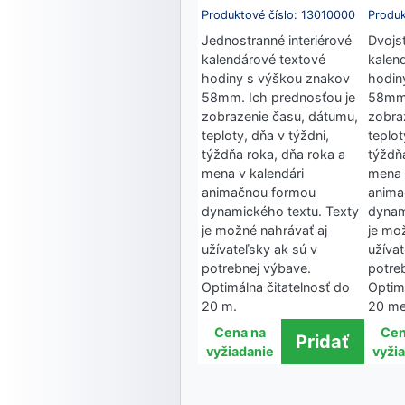
Produktové číslo: 13010000
Produk
Jednostranné interiérové
Dvojst
kalendárové textové
kalen
hodiny s výškou znakov
hodin
58mm. Ich prednosťou je
58mm.
zobrazenie času, dátumu,
zobra
teploty, dňa v týždni,
teplot
týždňa roka, dňa roka a
týždň
mena v kalendári
mena 
animačnou formou
anima
dynamického textu. Texty
dynam
je možné nahrávať aj
je mo
užívateľsky ak sú v
užívat
potrebnej výbave.
potre
Optimálna čitatelnosť do
Optim
20 m.
20 me
Cena na
Cen
vyžiadanie
vyži