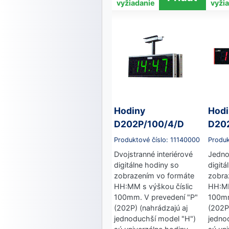
vyžiadanie
vyži
Hodiny
Hodi
D202P/100/4/D
D20
Produktové číslo: 11140000
Produk
Dvojstranné interiérové
Jedno
digitálne hodiny so
digitá
zobrazením vo formáte
zobra
HH:MM s výškou číslic
HH:MM
100mm. V prevedení "P"
100mm
(202P) (nahrádzajú aj
(202P
jednoduchší model "H")
jedno