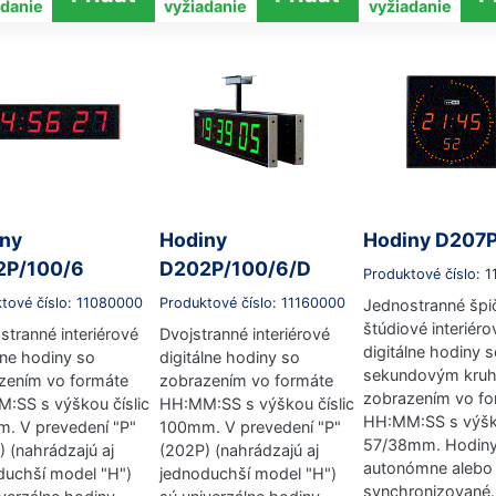
adanie
vyžiadanie
vyžiadanie
ny
Hodiny
Hodiny D207
2P/100/6
D202P/100/6/D
Produktové číslo: 
tové číslo: 11080000
Produktové číslo: 11160000
Jednostranné špi
štúdiové interiéro
stranné interiérové
Dvojstranné interiérové
digitálne hodiny 
lne hodiny so
digitálne hodiny so
sekundovým kru
zením vo formáte
zobrazením vo formáte
zobrazením vo fo
:SS s výškou číslic
HH:MM:SS s výškou číslic
HH:MM:SS s výško
. V prevedení "P"
100mm. V prevedení "P"
57/38mm. Hodiny
) (nahrádzajú aj
(202P) (nahrádzajú aj
autonómne alebo
duchší model "H")
jednoduchší model "H")
synchronizované.