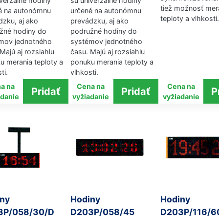
iverzálne hodiny
sú univerzálne hodiny
tiež možnosť mer
é na autonómnu
určené na autonómnu
teploty a vlhkosti.
dzku, aj ako
prevádzku, aj ako
žné hodiny do
podružné hodiny do
mov jednotného
systémov jednotného
Majú aj rozsiahlu
času. Majú aj rozsiahlu
u merania teploty a
ponuku merania teploty a
ti.
vlhkosti.
a na
Cena na
Cena na
adanie
vyžiadanie
vyžiadanie
ny
Hodiny
Hodiny
3P/058/30/D
D203P/058/45
D203P/116/6