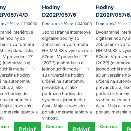
ny
Hodiny
Hodiny
2P/057/4/D
D202P/057/6
D202P/057/6
tové číslo: 11100000
Produktové číslo: 11040000
Produktové číslo: 
ranné interiérové
Jednostranné interiérové
Dvojstranné inter
lne hodiny so
digitálne hodiny so
digitálne hodiny 
zením vo formáte
zobrazením vo formáte
zobrazením vo fo
 s výškou číslic
HH:MM:SS s výškou číslic
HH:MM:SS s výško
 V prevedení "P"
57mm. V prevedení "P"
57mm. V preveden
) (nahrádzajú aj
(202P) (nahrádzajú aj
(202P) (nahrádzaj
duchší model "H")
jednoduchší model "H")
jednoduchší mode
iverzálne hodiny
sú univerzálne hodiny
sú univerzálne ho
é na autonómnu
určené na autonómnu
určené na auton
dzku, aj ako
prevádzku, aj ako
prevádzku, aj ako
žné hodiny do
podružné hodiny do
podružné hodiny
mov jednotného
systémov jednotného
systémov jednot
Majú aj rozsiahlu
času. Majú aj rozsiahlu
času. Majú aj rozs
u merania teploty a
ponuku merania teploty a
ponuku merania te
ti.
vlhkosti.
a na
Cena na
Cena na