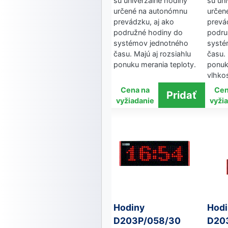
sú univerzálne hodiny
sú un
určené na autonómnu
určen
prevádzku, aj ako
prevá
podružné hodiny do
podru
systémov jednotného
systé
času. Majú aj rozsiahlu
času. 
ponuku merania teploty.
ponuk
vlhkos
Cena na
Cen
vyžiadanie
vyži
Hodiny
Hodi
D203P/058/30
D20