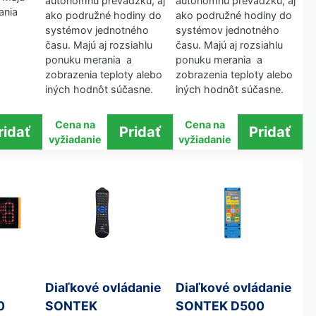
autonómnu prevádzku, aj
autonómnu prevádzku, aj
ania
ako podružné hodiny do
ako podružné hodiny do
systémov jednotného
systémov jednotného
času. Majú aj rozsiahlu
času. Majú aj rozsiahlu
ponuku merania a
ponuku merania a
zobrazenia teploty alebo
zobrazenia teploty alebo
iných hodnôt súčasne.
iných hodnôt súčasne.
Cena na
Cena na
vyžiadanie
vyžiadanie
Diaľkové ovládanie
Diaľkové ovládanie
0
SONTEK
SONTEK D500