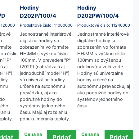
Hodiny
Hodiny
/D
D202P/100/4
D202PW/100/4
11120000
Produktové číslo: 11060000
Produktové číslo: 11240000
iérové
Jednostranné interiérové
Jednostranné interiérové
so
digitálne hodiny so
digitálne hodiny so
rmáte
zobrazením vo formáte
zobrazením vo formáte
u číslic
HH:MM s výškou číslic
HH:MM s výškou číslic
í "P"
100mm. V prevedení "P"
100mm so zvýšenou
ú aj
(202P) (nahrádzajú aj
odolnosťou voči vode.
l "H")
jednoduchší model "H")
Hodiny sú univerzálne
diny
sú univerzálne hodiny
hodiny určené na
ómnu
určené na autonómnu
autonómnu prevádzku, aj
prevádzku, aj ako
ako podružné hodiny do
 do
podružné hodiny do
systémov jednotného
ného
systémov jednotného
času.
iahlu
času. Majú aj rozsiahlu
ploty.
ponuku merania teploty.
Cena na
Cena na