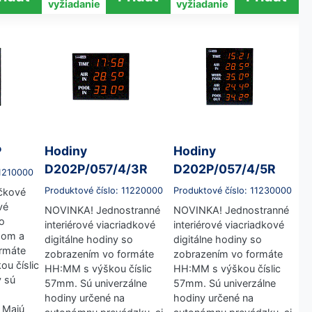
vyžiadanie
vyžiadanie
P
Hodiny
Hodiny
D202P/057/4/3R
D202P/057/4/5R
11210000
Produktové číslo: 11220000
Produktové číslo: 11230000
čkové
vé
NOVINKA! Jednostranné
NOVINKA! Jednostranné
so
interiérové viacriadkové
interiérové viacriadkové
hom a
digitálne hodiny so
digitálne hodiny so
rmáte
zobrazením vo formáte
zobrazením vo formáte
u číslic
HH:MM s výškou číslic
HH:MM s výškou číslic
 sú
57mm. Sú univerzálne
57mm. Sú univerzálne
hodiny určené na
hodiny určené na
 Majú