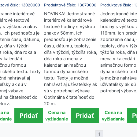
tové číslo: 13020000
Produktové číslo: 13070000
Produktové číslo: 
ranné interiérové
NOVINKA! Jednostranné
Jednostranné inte
dárové textové
interiérové kalendárové
kalendárové text
y s výškou znakov
textové hodiny s výškou
hodiny s výškou 
 Ich prednosťou je
znakov 58mm. Ich
116mm. Ich predn
zenie času, dátumu,
prednosťou je zobrazenie
zobrazenie času,
y, dňa v týždni,
času, dátumu, teploty,
teploty, dňa v týž
a roka, dňa roka a
dňa v týždni, týždňa roka,
týždňa roka, dňa 
v kalendári
dňa roka a mena v
mena v kalendári
čnou formou
kalendári animačnou
animačnou formo
ického textu. Texty
formou dynamického
dynamického text
žné nahrávať aj
textu. Texty je možné
je možné nahrávať
eľsky ak sú v
nahrávať aj užívateľsky ak
užívateľsky ak sú
bnej výbave.
sú v potrebnej výbave.
potrebnej výbave
álna čitatelnosť do
Optimálna čitateľnosť do
trov.
20 m.
a na
Cena na
Cena na
adanie
vyžiadanie
vyžiadanie
1