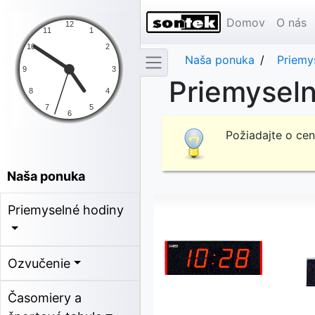
Domov
O nás
Naša ponuka
Priemy
Priemyselné
Požiadajte o ce
Naša ponuka
Priemyselné hodiny
Ozvučenie
Časomiery a