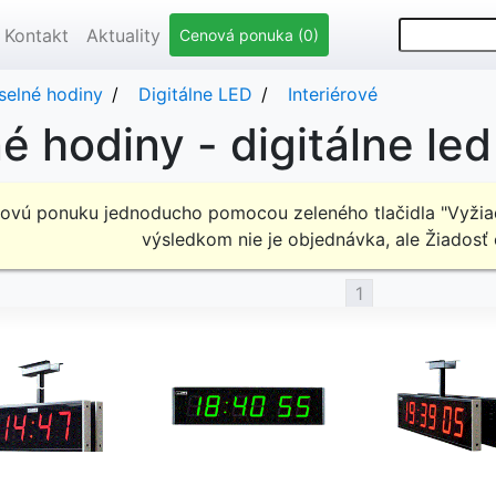
Kontakt
Aktuality
Cenová ponuka (0)
selné hodiny
Digitálne LED
Interiérové
 hodiny - digitálne led 
novú ponuku jednoducho pomocou zeleného tlačidla "Vyžiad
výsledkom nie je objednávka, ale Žiadosť
1