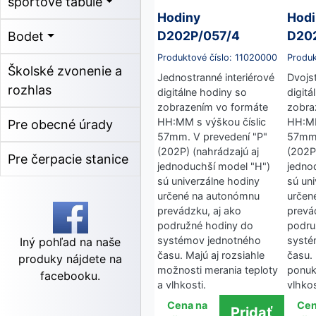
športové tabule
Hodiny
Hodi
D202P/057/4
D20
Bodet
Produktové číslo: 11020000
Produk
Školské zvonenie a
Jednostranné interiérové
Dvojst
rozhlas
digitálne hodiny so
digitá
zobrazením vo formáte
zobra
HH:MM s výškou číslic
HH:MM
Pre obecné úrady
57mm. V prevedení "P"
57mm.
(202P) (nahrádzajú aj
(202P
Pre čerpacie stanice
jednoduchší model "H")
jedno
sú univerzálne hodiny
sú un
určené na autonómnu
určen
prevádzku, aj ako
prevá
podružné hodiny do
podru
systémov jednotného
systé
Iný pohľad na naše
času. Majú aj rozsiahle
času. 
produky nájdete na
možnosti merania teploty
ponuk
facebooku.
a vlhkosti.
vlhkos
Cena na
Cen