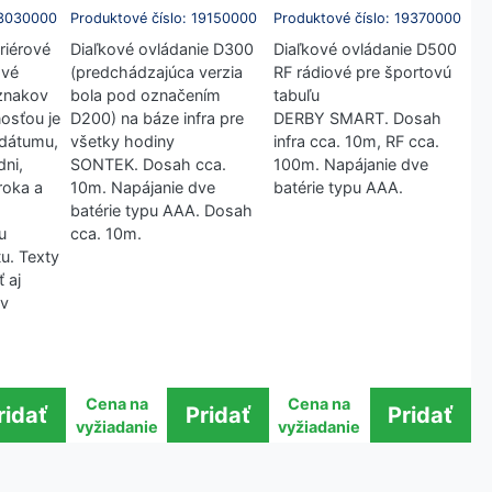
13030000
Produktové číslo: 19150000
Produktové číslo: 19370000
riérové
Diaľkové ovládanie D300
Diaľkové ovládanie D500
ové
(predchádzajúca verzia
RF rádiové pre športovú
znakov
bola pod označením
tabuľu
osťou je
D200) na báze infra pre
DERBY SMART. Dosah
 dátumu,
všetky hodiny
infra cca. 10m, RF cca.
dni,
SONTEK. Dosah cca.
100m. Napájanie dve
roka a
10m. Napájanie dve
batérie typu AAA.
batérie typu AAA. Dosah
u
cca. 10m.
u. Texty
 aj
 v
.
Cena na
Cena na
vyžiadanie
vyžiadanie