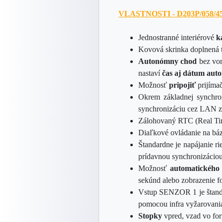
VLASTNOSTI - D203P/058/
4
Jednostranné interiérové
k
Kovová skrinka doplnená 
Autonómny chod
bez von
nastaví
čas aj dátum aut
Možnosť
pripojiť
prijíma
Okrem základnej synchro
synchronizáciu cez LAN 
Zálohovaný RTC (Real Ti
Diaľkové ovládanie na báz
Štandardne je napájanie r
prídavnou synchronizácio
Možnosť
automatického 
sekúnd alebo zobrazenie f
Vstup SENZOR 1 je š
tan
pomocou infra vyžarovania
Stopky
vpred, vzad vo fo