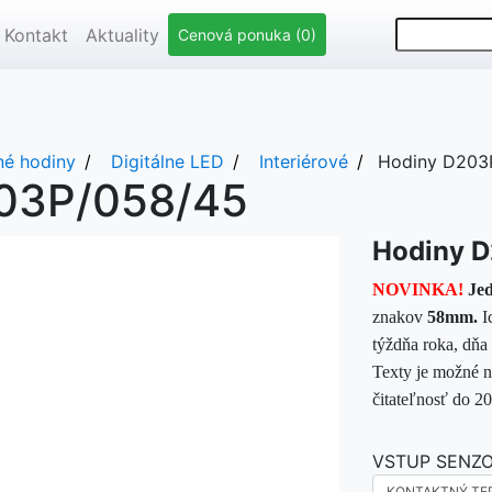
Kontakt
Aktuality
Cenová ponuka (0)
né hodiny
Digitálne LED
Interiérové
Hodiny D203
03P/058/45
Hodiny 
NOVINKA!
Jed
znakov
58mm.
Ic
týždňa roka, dňa
Texty je možné n
čitateľnosť do 2
VSTUP SENZO