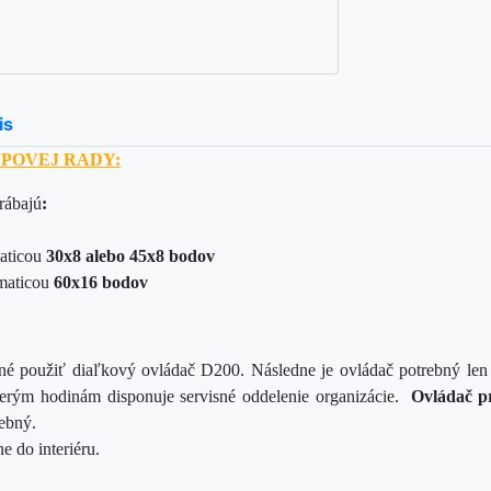
is
POVEJ RADY:
rábajú
:
maticou
30x8 alebo 45x8 bodov
 maticou
60x16 bodov
tné použiť diaľkový ovládač D200. Následne je ovládač potrebný len o
cerým hodinám disponuje servisné oddelenie organizácie.
Ovládač pr
rebný.
 do interiéru.