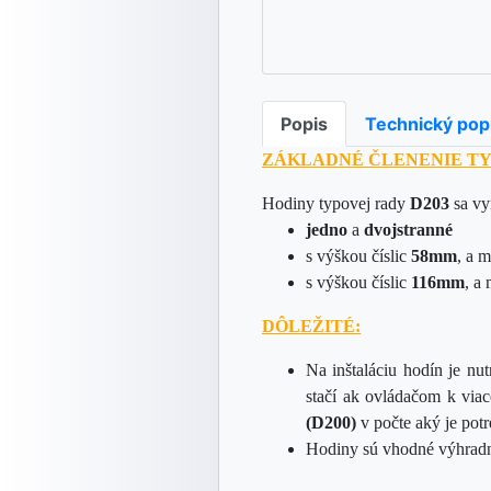
Popis
Technický pop
ZÁKLADNÉ ČLENENIE TY
Hodiny typovej rady
D203
sa vy
jedno
a
dvojstranné
s výškou číslic
58mm
, a 
s výškou číslic
116mm
, a
DÔLEŽITÉ:
Na inštaláciu hodín je nu
stačí ak ovládačom k via
(D200)
v počte aký je pot
Hodiny sú vhodné výhradne