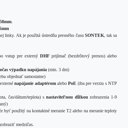
58mm
.
 65mm
ej linky.
Ak je použitá ústredňa presného času
SONTEK
, tak sa
bo vstup pre externý
DHF
prijímač (bezdrôtový prenos) alebo
počas výpadku napájania
(min. 3 dni)
reba objednať samostatne)
 externé
napájanie adaptérom
alebo
PoE
(iba pre verziu s NTP
ota, čas/dátum/teplota) s
nastaviteľnou dĺžkou
zobrazenia 1-9
daný)
 byť použitý na kontaktné meranie T2 alebo na meranie teploty
obraziť medzičas.