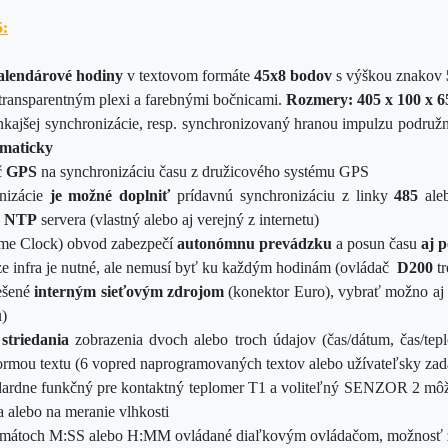
5
:
alendá
rové
hodiny
v textovom formáte
45x8 bodov
s výškou znakov
transparentným plexi a farebnými bočnicami.
Rozmery:
405 x 100 x
kajšej synchronizácie, resp. synchronizovaný hranou impulzu podružn
omaticky
č
GPS
na synchronizáciu času z družicového systému GPS
nizácie
je možné doplniť
prídavnú synchronizáciu z linky
485
ale
z
NTP
servera (vlastný alebo aj verejný z internetu)
me Clock) obvod zabezpečí
autonómnu prevádzku
a posun času
aj 
e infra je nutné, ale nemusí byť ku každým hodinám (ovládač
D200
t
iešené
interným sieťovým zdrojom
(konektor Euro), vybrať možno aj
u)
striedania
zobrazenia dvoch alebo troch údajov (čas/dátum, čas/tepl
ormou textu (6 vopred naprogramovaných textov alebo užívateľsky za
dardne funkčný pre kontaktný teplomer T1 a voliteľný SENZOR 2 môže
 alebo na meranie vlhkosti
rmátoch M:SS alebo H:MM ovládané diaľkovým ovládačom, možnosť z