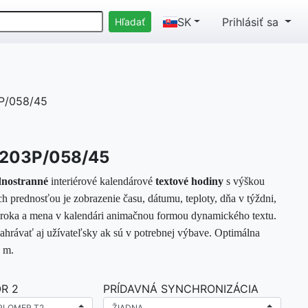
SK
Prihlásiť sa
P/058/45
D203P/058/45
nostranné
interiérové kalendárové
textové
hodiny
s výškou
h prednosťou je zobrazenie času, dátumu, teploty, dňa v týždni,
 roka a mena v kalendári animačnou formou dynamického textu.
ahrávať aj užívateľsky ak sú v potrebnej výbave. Optimálna
0 m.
R 2
PRÍDAVNÁ SYNCHRONIZÁCIA