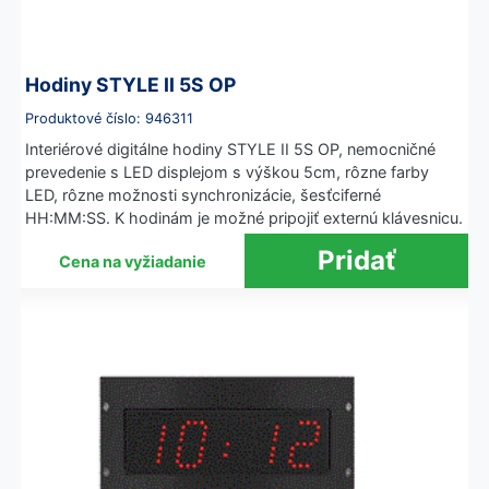
Hodiny STYLE II 5S OP
Produktové číslo: 946311
Interiérové digitálne hodiny STYLE II 5S OP, nemocničné
prevedenie s LED displejom s výškou 5cm, rôzne farby
LED, rôzne možnosti synchronizácie, šesťciferné
HH:MM:SS. K hodinám je možné pripojiť externú klávesnicu.
Cena na vyžiadanie