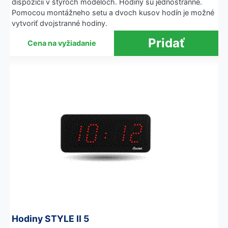
dispozícii v štyroch modeloch. Hodiny sú jednostranné.
Pomocou montážneho setu a dvoch kusov hodín je možné
vytvoriť dvojstranné hodiny.
Cena na vyžiadanie
Hodiny STYLE II 5