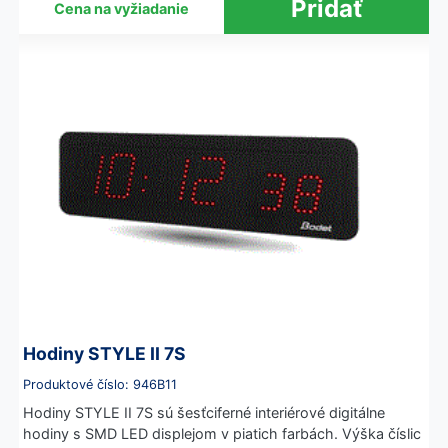
Cena na vyžiadanie
Hodiny STYLE II 7S
Produktové číslo: 946B11
Hodiny STYLE II 7S sú šesťciferné interiérové digitálne
hodiny s SMD LED displejom v piatich farbách. Výška číslic