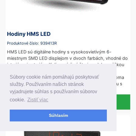
Hodiny HMS LED
Produktové číslo: 939413R
HMS LED sú digitálne hodiny s vysokosvietivým 6-
miestnym SMD LED displejom v dvoch farbách, vhodné do
interiéru aj exteriéru. K dispozícii sú štyri modely s výškou
displejov 10, 15, 25 a 45 cm. Hodiny sú nezávislé,
Súbory cookie nám pomáhajú poskytovať
synchronizáciu je možné dokúpiť. Dajú sa nastaviť dvoma
tlačidlami. Skrinka je v prevedení z čierneho ABS plastu s
služby. Používaním našich stránok
krytím IP54, a odolným predným sklom.
vyjadrujete súhlas s používaním súborov
cookie.
Zistiť viac
Cena na vyžiadanie
Súhlasím