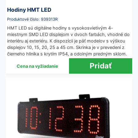
Hodiny HMT LED
Produktové číslo: 939313R
HMT LED sú digitálne hodiny s vysokosvietivým 4-
miestnym SMD LED displejom v dvoch farbách, vhodné do
interiéru aj exteriéru. K dispozícii je päť modelov s výškou
displejov 10, 15, 20, 25 a 45 cm. Skrinka je v prevedení z
čierneho hliníka s krytím IP54, a odolným predným sklom.
Cena na vyžiadanie