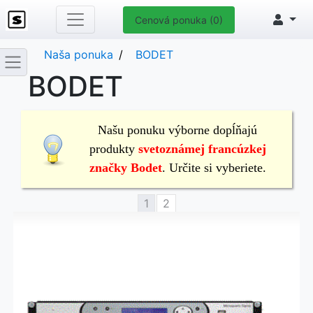
Cenová ponuka (0)
Naša ponuka
BODET
BODET
Našu ponuku výborne dopĺňajú
produkty
svetoznámej francúzkej
značky Bodet
. Určite si vyberiete.
1
2