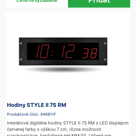
Cena na vyžiadanie
Hodiny STYLE II 7S RM
Produktové číslo: 946B11F
Interiérové digitálne hodiny STYLE II 7S RM s LED displejom
červenej farby s výškou 7 cm, rôzne možnosti
synchronizácie, šesťciferné HH:MM:SS. Určené pre